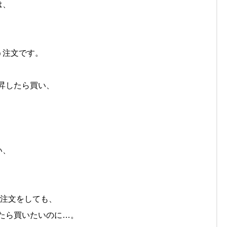
は、
う注文です。
上昇したら買い、
、
い、
で注文をしても、
ったら買いたいのに…。