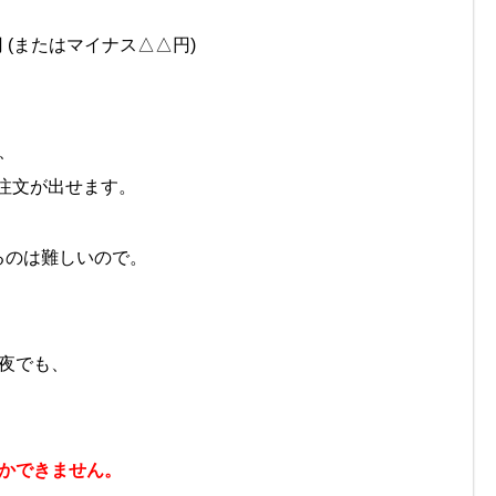
 (またはマイナス△△円)
、
う注文が出せます。
るのは難しいので。
夜でも、
かできません。